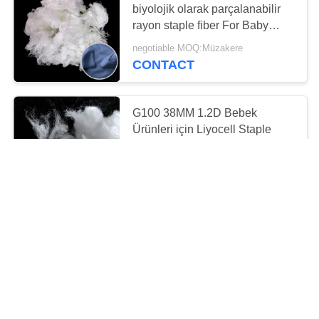
biyolojik olarak parçalanabilir
20
rayon staple fiber For Baby
Products
Liyosel Elyaf
negotiable MOQ:Müzakere
CONTACT
G100 38MM 1.2D Bebek
Ürünleri için Liyocell Staple
Fiber
9
negotiable MOQ:Müzakere
CONTACT
polipropilen elyaf
100% Liyocell Liyocell Fiber
Cilt Dostu Çevre Koruması
Bebek Ürünleri
negotiable MOQ:Müzakere
CONTACT
19