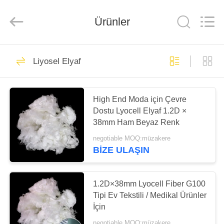
©
2020
-
Ürünler
2025
Suzhou
Makeit
Technology
Co.,Ltd..
ANA
67
All
Rights
Liyosel Elyaf
Reserved.
SAYFA
Polyester elyaftan
Developed
by
ECER
elyaf
ÜRÜNLER
High End Moda için Çevre
Dostu Lyocell Elyaf 1.2D ×
38mm Ham Beyaz Renk
HAKKIMIZDA
negotiable MOQ:müzakere
BIZE ULAŞIN
117
FABRIKA
İçi Boş Konjuge
TURU
1.2D×38mm Lyocell Fiber G100
Tipi Ev Tekstili / Medikal Ürünler
Polyester Elyaf
İçin
KALITE
negotiable MOQ:müzakere