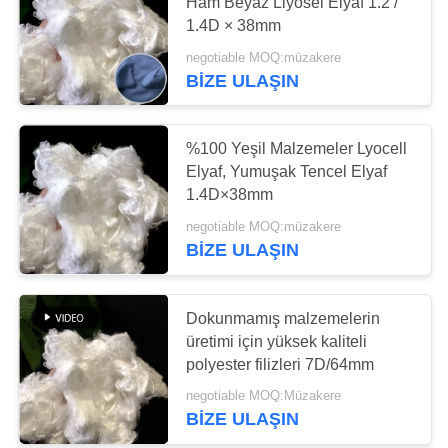
SITE
Ham Beyaz Liyosel Elyaf 1.2 /
1.4D × 38mm
HARITASI
negotiable MOQ:müzakere
59
BIZE ULAŞIN
PRIVACY
Dope Boyalı
POLICY
Polyester Elyaf
%100 Yeşil Malzemeler Lyocell
Elyaf, Yumuşak Tencel Elyaf
1.4D×38mm
negotiable MOQ:müzakere
BIZE ULAŞIN
51
Dokunmamış malzemelerin
viskon elyaf
üretimi için yüksek kaliteli
polyester filizleri 7D/64mm
negotiable MOQ:Müzakere
BIZE ULAŞIN