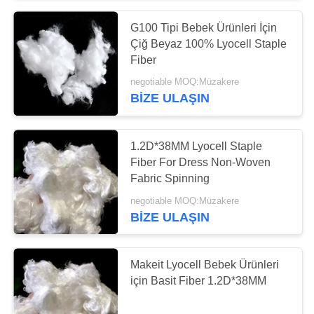
G100 Tipi Bebek Ürünleri İçin
0
Çiğ Beyaz 100% Lyocell Staple
Polyester filament
Fiber
negotiable MOQ:Müzakere
iplik
BIZE ULAŞIN
1.2D*38MM Lyocell Staple
Fiber For Dress Non-Woven
Fabric Spinning
14
negotiable MOQ:Müzakere
BIZE ULAŞIN
Polilaktik Asit Elyaf
Makeit Lyocell Bebek Ürünleri
için Basit Fiber 1.2D*38MM