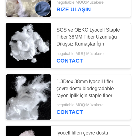
negotiable MOQ:Müzakere
BIZE ULAŞIN
19
Soya Proteini Elyaf
SGS ve OEKO Lyocell Staple
Fiber 38MM Fiber Uzunluğu
Dikişsiz Kumaşlar İçin
negotiable MOQ:Müzakere
CONTACT
46
1.3Dtex 38mm lyocell lifler
çevre dostu biodegradable
Bosilun Elyaf
rayon iplik için staple fiber
negotiable MOQ:Müzakere
CONTACT
lyocell lifleri çevre dostu