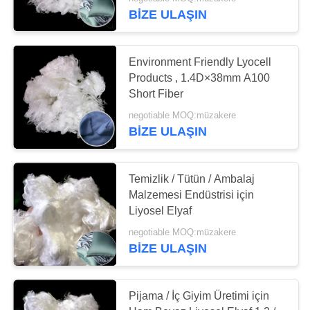
KONTROL
BIZE ULAŞIN
BIZE
130
Environment Friendly Lyocell
ULAŞIN
Products , 1.4D×38mm A100
düşük eriyik
Short Fiber
HABERLER
polyester ştapel
negotiable MOQ:müzakere
BIZE ULAŞIN
elyaf
TÜM
SERVIS
Temizlik / Tütün / Ambalaj
Malzemesi Endüstrisi için
TALEPLERI
23
Liyosel Elyaf
negotiable MOQ:müzakere
TEKLIF
mikrofiber
BIZE ULAŞIN
ISTEĞI
Pijama / İç Giyim Üretimi için