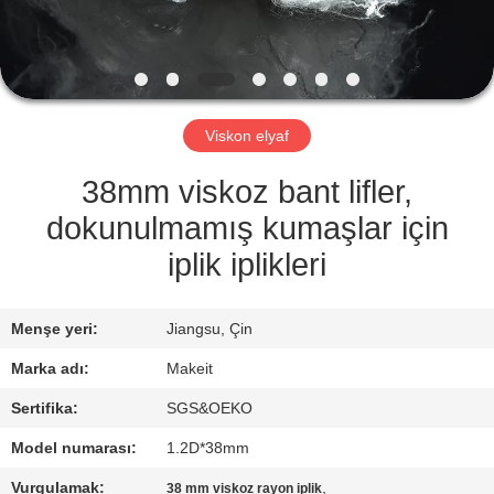
KONTROL
BIZE
ULAŞIN
Viskon elyaf
HABERLER
38mm viskoz bant lifler,
dokunulmamış kumaşlar için
TÜM
iplik iplikleri
SERVIS
TALEPLERI
Menşe yeri:
Jiangsu, Çin
Marka adı:
Makeit
TEKLIF
Sertifika:
SGS&OEKO
ISTEĞI
Model numarası:
1.2D*38mm
Vurgulamak:
,
38 mm viskoz rayon iplik