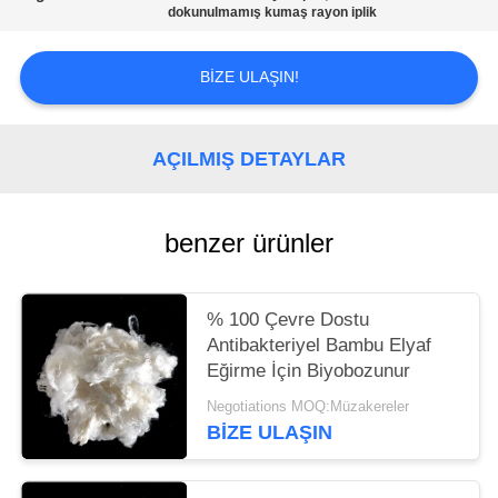
SITE
dokunulmamış kumaş rayon iplik
HARITASI
BIZE ULAŞIN!
PRIVACY
POLICY
AÇILMIŞ DETAYLAR
benzer ürünler
% 100 Çevre Dostu
Antibakteriyel Bambu Elyaf
Eğirme İçin Biyobozunur
Negotiations MOQ:Müzakereler
BIZE ULAŞIN