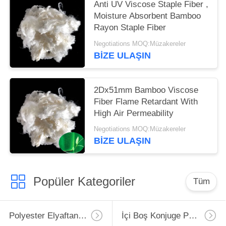
Anti UV Viscose Staple Fiber ,
Moisture Absorbent Bamboo
Rayon Staple Fiber
Negotiations MOQ:Müzakereler
BIZE ULAŞIN
2Dx51mm Bamboo Viscose
Fiber Flame Retardant With
High Air Permeability
Negotiations MOQ:Müzakereler
BIZE ULAŞIN
Popüler Kategoriler
Tüm
Polyester Elyaftan Elyaf
İçi Boş Konjuge Polyester Elyaf