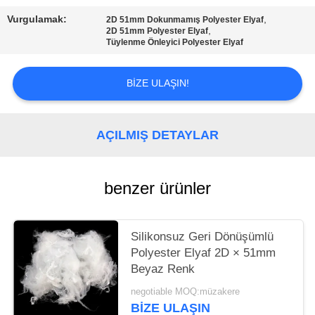
SITE
Vurgulamak:
,
2D 51mm Dokunmamış Polyester Elyaf
HARITASI
,
2D 51mm Polyester Elyaf
Tüylenme Önleyici Polyester Elyaf
PRIVACY
BIZE ULAŞIN!
POLICY
AÇILMIŞ DETAYLAR
benzer ürünler
Silikonsuz Geri Dönüşümlü
Polyester Elyaf 2D × 51mm
Beyaz Renk
negotiable MOQ:müzakere
BIZE ULAŞIN