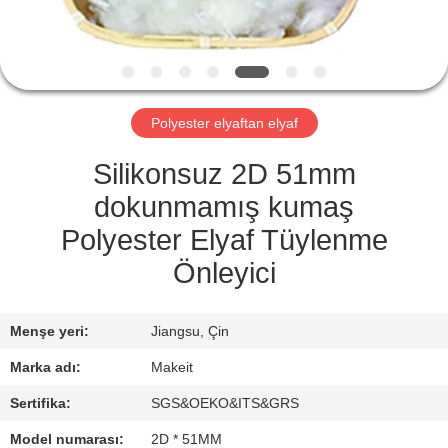
KONTROL
BIZE
ULAŞIN
Polyester elyaftan elyaf
HABERLER
Silikonsuz 2D 51mm
dokunmamış kumaş
TÜM
Polyester Elyaf Tüylenme
SERVIS
Önleyici
TALEPLERI
Menşe yeri:
Jiangsu, Çin
TEKLIF
Marka adı:
Makeit
ISTEĞI
Sertifika:
SGS&OEKO&ITS&GRS
Model numarası:
2D * 51MM