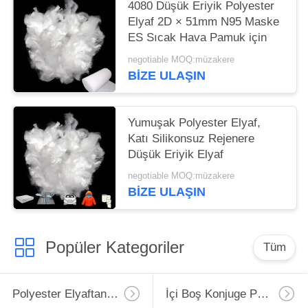
4080 Düşük Eriyik Polyester
Elyaf 2D × 51mm N95 Maske
ES Sıcak Hava Pamuk için
negotiable MOQ:müzakere
BIZE ULAŞIN
Yumuşak Polyester Elyaf,
Katı Silikonsuz Rejenere
Düşük Eriyik Elyaf
negotiable MOQ:müzakere
BIZE ULAŞIN
Popüler Kategoriler
Tüm
Polyester Elyaftan Elyaf
İçi Boş Konjuge Polyester Elyaf