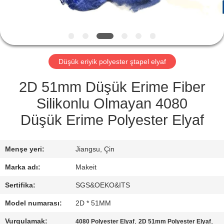
KONTROL
BIZE
ULAŞIN
Düşük eriyik polyester ştapel elyaf
HABERLER
2D 51mm Düşük Erime Fiber
Silikonlu Olmayan 4080
TÜM
Düşük Erime Polyester Elyaf
SERVIS
TALEPLERI
Menşe yeri:
Jiangsu, Çin
Marka adı:
Makeit
TEKLIF
Sertifika:
SGS&OEKO&ITS
ISTEĞI
Model numarası:
2D * 51MM
Vurgulamak:
,
,
4080 Polyester Elyaf
2D 51mm Polyester Elyaf