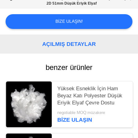
SITE
2D 51mm Düşük Eriyik Elyaf
HARITASI
BIZE ULAŞIN!
PRIVACY
POLICY
AÇILMIŞ DETAYLAR
benzer ürünler
Yüksek Esneklik İçin Ham
Beyaz Katı Polyester Düşük
Eriyik Elyaf Çevre Dostu
negotiable MOQ:müzakere
BIZE ULAŞIN