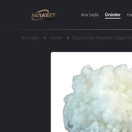
Ana Sayfa
Ürünler
Ha
Ana Sayfa
Ürünler
Düşük Eriyik Polyester Ştapel Ely