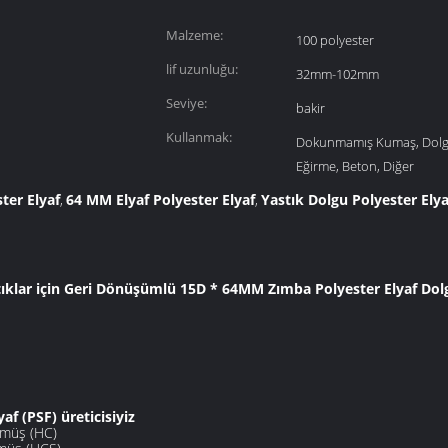
Malzeme:
100 polyester
lif uzunluğu:
32mm-102mm
Seviye:
bakir
Kullanmak:
Dokunmamış Kumaş, Dolg
Eğirme, Beton, Diğer
ster Elyaf
64 MM Elyaf Polyester Elyaf
Yastık Dolgu Polyester Elya
,
,
ıklar için Geri Dönüşümlü 15D * 64MM Zımba Polyester Elyaf Do
af (PSF) üreticisiyiz
ülmüş (HC)