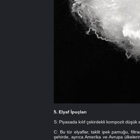
5. Elyaf İpuçları
S: Piyasada kılıf çekirdekli kompozit düşük e
C: Bu tür elyaflar, taklit ipek pamuğu, f
şehirde, ayrıca Amerika ve Avrupa ülkelerin