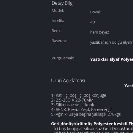
Detay Bilgi
Model:
Boyalı
İncelik:
4D
Renk:
ham beyaz
Başvuru:
yastıklar için dolgu elyafı
Vurgulamak:
Yastıklar Elyaf Polye
Ürün Açıklaması
Yast
1) Katı, içi boş, içi boş konjuge
2) 2.5-25D X 22-76MM
3) Silikonsuz ve silikonlu
4) RENK: Beyaz, Yeşil, Kahverengi
5) Ağırlık: Balya başına yaklaşık 270kgs
Geri dönüştürülmüş Polyester kesikli Ely
- İçi boş konjugat silikonsuz Geri Dönüştür