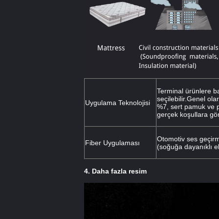
Terminal ürünlere ba
seçilebilir.Genel ola
Uygulama Teknolojisi
%7, sert pamuk ve pa
gerçek koşullara göre 
Otomotiv ses geçirme
Fiber Uygulaması
(soğuğa dayanıklı el
4. Daha fazla resim