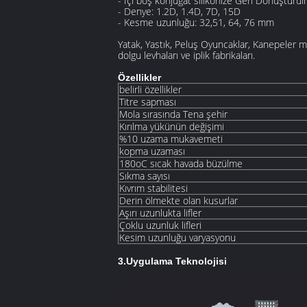
- İçi boş konjugat silikonize Geri Dönüştürü
- Denye: 1.2D, 1.4D, 7D, 15D
- Kesme uzunluğu: 32,51, 64, 76 mm
Yatak, Yastık, Peluş Oyuncaklar, Kanepeler 
dolgu levhaları ve iplik fabrikaları.
Özellikler
belirli özellikler
Titre sapması
Mola sırasında Tena şehir
Kırılma yükünün değişimi
%10 uzama mukavemeti
kopma uzaması
180oC sıcak havada büzülme
Sıkma sayısı
Kıvrım stabilitesi
Derin ölmekte olan kusurlar
Aşırı uzunlukta lifler
Çoklu uzunluk lifleri
Kesim uzunluğu varyasyonu
3.
Uygulama Teknolojisi