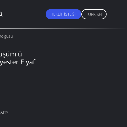
TEKLIF ISTEĞI
TURKISH
Dolgusu
nüşümlü
ster Elyaf
&ITS
M