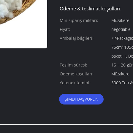
Ödeme & teslimat koşulları:
Min sipariş miktarı:
Müzakere
Fiyat:
negotiable
Ambalaj bilgileri:
<i>Package:
75cm*105cm
paketi 1. B
Teslim süresi:
15 ~ 20 gü
Ödeme koşulları:
Müzakere
Yetenek temini:
3000 Ton Ay
ŞIMDI BAŞVURUN