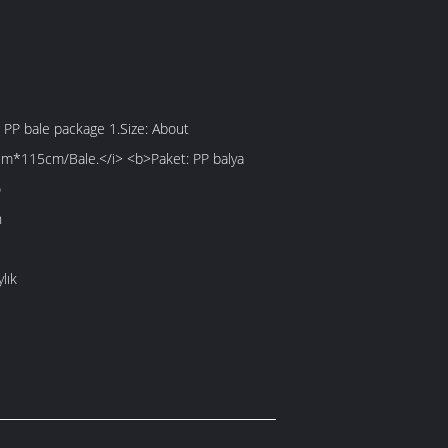
 PP bale package 1.Size: About
*115cm/Bale.</i> <b>Paket: PP balya
o
n
lık