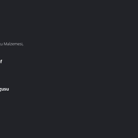
u Malzemesi,
f
lgusu