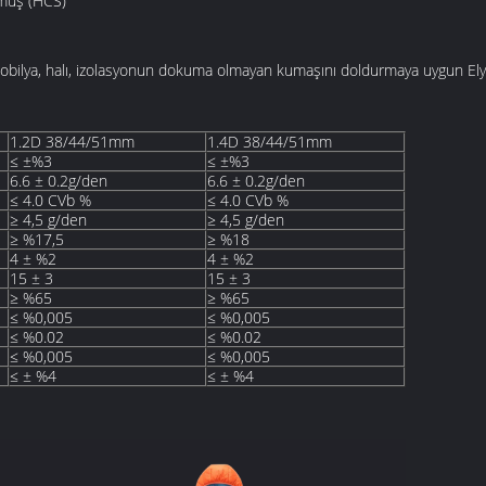
lmüş (HCS)
mobilya, halı, izolasyonun dokuma olmayan kumaşını doldurmaya uygun Ely
1.2D 38/44/51mm
1.4D 38/44/51mm
≤ ±%3
≤ ±%3
6.6 ± 0.2g/den
6.6 ± 0.2g/den
≤ 4.0 CVb %
≤ 4.0 CVb %
≥ 4,5 g/den
≥ 4,5 g/den
≥ %17,5
≥ %18
4 ± %2
4 ± %2
15 ± 3
15 ± 3
≥ %65
≥ %65
≤ %0,005
≤ %0,005
≤ %0.02
≤ %0.02
≤ %0,005
≤ %0,005
≤ ± %4
≤ ± %4