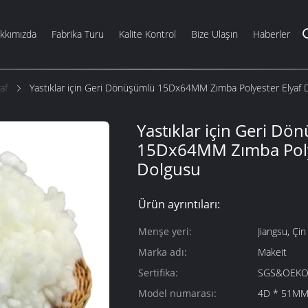
kkımızda
Fabrika Turu
Kalite Kontrol
Bize Ulaşın
Haberler
af
Yastıklar için Geri Dönüşümlü 15Dx64MM Zımba Polyester Elyaf 
Yastıklar için Geri Dö
15Dx64MM Zımba Polye
Dolgusu
Ürün ayrıntıları:
Menşe yeri:
Jiangsu, Çin
Marka adı:
Makeit
Sertifika:
SGS&OEKO
Model numarası:
4D * 51M