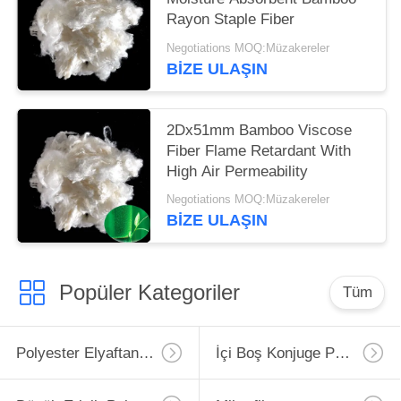
Rayon Staple Fiber
Negotiations MOQ:Müzakereler
BIZE ULAŞIN
2Dx51mm Bamboo Viscose
Fiber Flame Retardant With
High Air Permeability
Negotiations MOQ:Müzakereler
BIZE ULAŞIN
Popüler Kategoriler
Tüm
Polyester Elyaftan Elyaf
İçi Boş Konjuge Polyester Elyaf