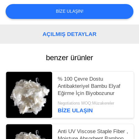
SITE
HARITASI
BIZE ULAŞIN!
PRIVACY
AÇILMIŞ DETAYLAR
POLICY
benzer ürünler
% 100 Çevre Dostu
Antibakteriyel Bambu Elyaf
Eğirme İçin Biyobozunur
Negotiations MOQ:Müzakereler
BIZE ULAŞIN
Anti UV Viscose Staple Fiber ,
Moisture Absorbent Bamboo