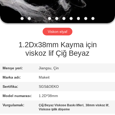
KONTROL
BIZE
ULAŞIN
Viskon elyaf
HABERLER
1.2Dx38mm Kayma için
viskoz lif Çiğ Beyaz
TÜM
SERVIS
Menşe yeri:
Jiangsu, Çin
TALEPLERI
Marka adı:
Makeit
Sertifika:
SGS&OEKO
TEKLIF
Model numarası:
1.2D*38mm
ISTEĞI
Vurgulamak:
,
,
Çiğ Beyaz Viskose Baskı lifleri
38mm viskoz lif
Viskose iplik döşeme