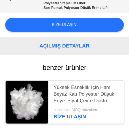
SITE
,
Polyester Staple LM Fiber
Sert Pamuk Polyester Düşük Erime Lifi
HARITASI
BIZE ULAŞIN!
PRIVACY
POLICY
AÇILMIŞ DETAYLAR
benzer ürünler
Yüksek Esneklik İçin Ham
Beyaz Katı Polyester Düşük
Eriyik Elyaf Çevre Dostu
negotiable MOQ:müzakere
BIZE ULAŞIN