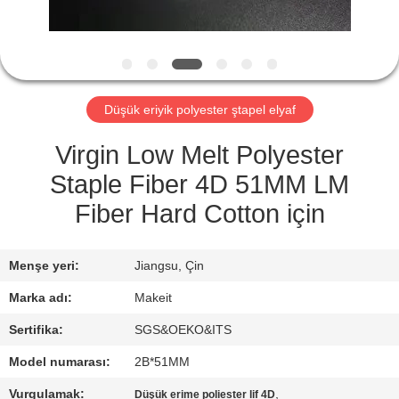
KONTROL
BIZE
ULAŞIN
Düşük eriyik polyester ştapel elyaf
HABERLER
Virgin Low Melt Polyester
Staple Fiber 4D 51MM LM
TÜM
Fiber Hard Cotton için
SERVIS
TALEPLERI
Menşe yeri:
Jiangsu, Çin
Marka adı:
Makeit
TEKLIF
Sertifika:
SGS&OEKO&ITS
ISTEĞI
Model numarası:
2B*51MM
Vurgulamak:
,
Düşük erime poliester lif 4D