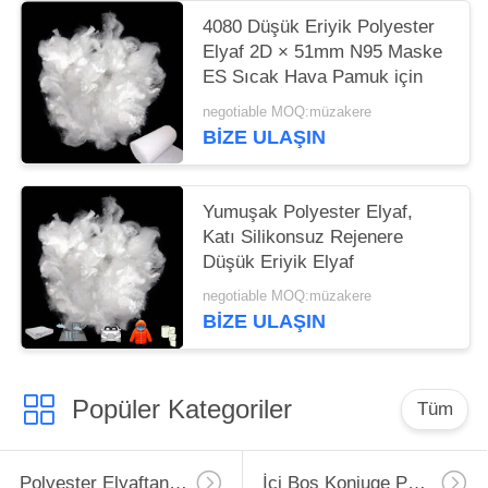
4080 Düşük Eriyik Polyester
Elyaf 2D × 51mm N95 Maske
ES Sıcak Hava Pamuk için
negotiable MOQ:müzakere
BIZE ULAŞIN
Yumuşak Polyester Elyaf,
Katı Silikonsuz Rejenere
Düşük Eriyik Elyaf
negotiable MOQ:müzakere
BIZE ULAŞIN
Popüler Kategoriler
Tüm
Polyester Elyaftan Elyaf
İçi Boş Konjuge Polyester Elyaf