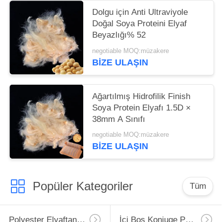
Dolgu için Anti Ultraviyole
Doğal Soya Proteini Elyaf
Beyazlığı% 52
negotiable MOQ:müzakere
BIZE ULAŞIN
Ağartılmış Hidrofilik Finish
Soya Protein Elyafı 1.5D ×
38mm A Sınıfı
negotiable MOQ:müzakere
BIZE ULAŞIN
Popüler Kategoriler
Tüm
Polyester Elyaftan Elyaf
İçi Boş Konjuge Polyester Elyaf