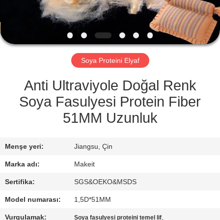
KONTROL
BIZE
ULAŞIN
Soya Proteini Elyaf
HABERLER
Anti Ultraviyole Doğal Renk
Soya Fasulyesi Protein Fiber
TÜM
51MM Uzunluk
SERVIS
TALEPLERI
Menşe yeri:
Jiangsu, Çin
Marka adı:
Makeit
TEKLIF
Sertifika:
SGS&OEKO&MSDS
ISTEĞI
Model numarası:
1,5D*51MM
Vurgulamak:
,
Soya fasulyesi proteini temel lif