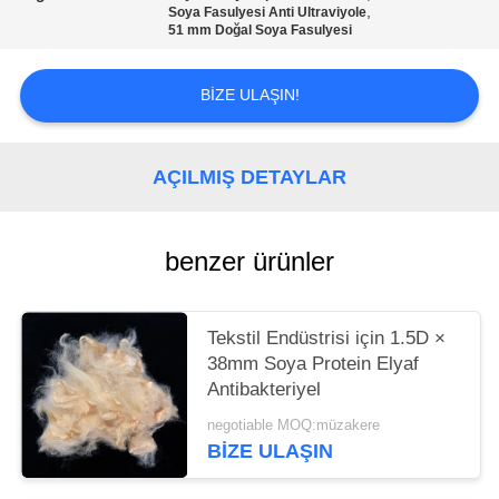
SITE
,
Soya Fasulyesi Anti Ultraviyole
51 mm Doğal Soya Fasulyesi
HARITASI
BIZE ULAŞIN!
PRIVACY
POLICY
AÇILMIŞ DETAYLAR
benzer ürünler
Tekstil Endüstrisi için 1.5D ×
38mm Soya Protein Elyaf
Antibakteriyel
negotiable MOQ:müzakere
BIZE ULAŞIN